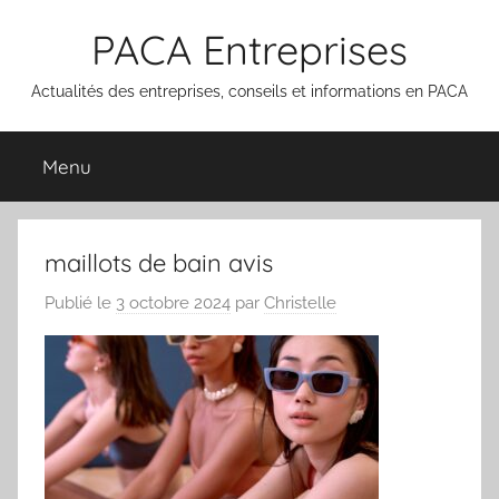
Aller
PACA Entreprises
au
contenu
Actualités des entreprises, conseils et informations en PACA
Menu
maillots de bain avis
Publié le
3 octobre 2024
par
Christelle