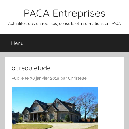
Aller
PACA Entreprises
au
contenu
Actualités des entreprises, conseils et informations en PACA
Menu
bureau etude
Publié le
30 janvier 2018
par
Christelle