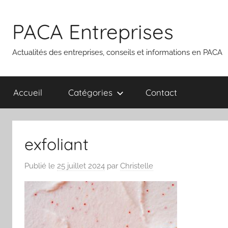
Aller
au
PACA Entreprises
contenu
Actualités des entreprises, conseils et informations en PACA
Accueil
Catégories
Contact
exfoliant
Publié le
25 juillet 2024
par
Christelle