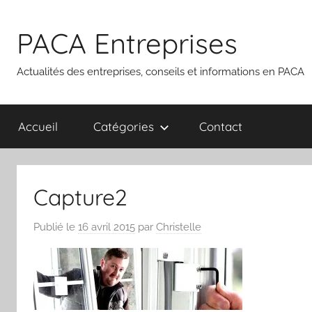
Aller
au
PACA Entreprises
contenu
Actualités des entreprises, conseils et informations en PACA
Accueil
Catégories
Contact
Capture2
Publié le
16 avril 2015
par
Christelle