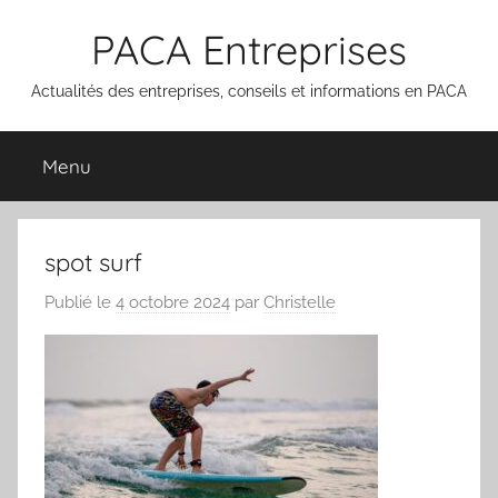
Aller
PACA Entreprises
au
contenu
Actualités des entreprises, conseils et informations en PACA
Menu
spot surf
Publié le
4 octobre 2024
par
Christelle