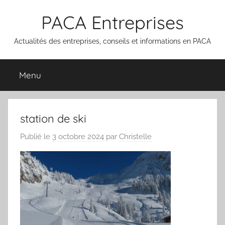
Aller
PACA Entreprises
au
contenu
Actualités des entreprises, conseils et informations en PACA
Menu
station de ski
Publié le
3 octobre 2024
par
Christelle