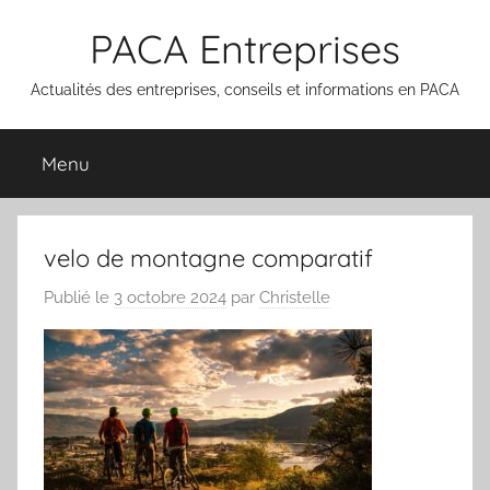
Aller
PACA Entreprises
au
contenu
Actualités des entreprises, conseils et informations en PACA
Menu
velo de montagne comparatif
Publié le
3 octobre 2024
par
Christelle