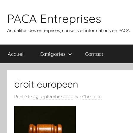
Aller
au
PACA Entreprises
contenu
Actualités des entreprises, conseils et informations en PACA
Accueil
Catégories
Contact
droit europeen
Publié le
29 septembre 2020
par
Christelle