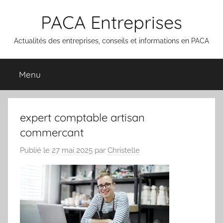
Aller
PACA Entreprises
au
contenu
Actualités des entreprises, conseils et informations en PACA
Menu
expert comptable artisan
commercant
Publié le
27 mai 2025
par
Christelle