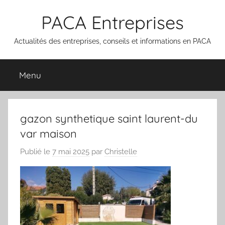
Aller
PACA Entreprises
au
contenu
Actualités des entreprises, conseils et informations en PACA
Menu
gazon synthetique saint laurent-du
var maison
Publié le
7 mai 2025
par
Christelle