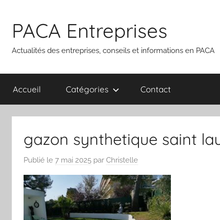
Aller
au
PACA Entreprises
contenu
Actualités des entreprises, conseils et informations en PACA
Accueil
Catégories
Contact
gazon synthetique saint la
Publié le
7 mai 2025
par
Christelle