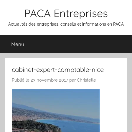
Aller
PACA Entreprises
au
contenu
Actualités des entreprises, conseils et informations en PACA
Menu
cabinet-expert-comptable-nice
Publié le
23 novembre 2017
par
Christelle