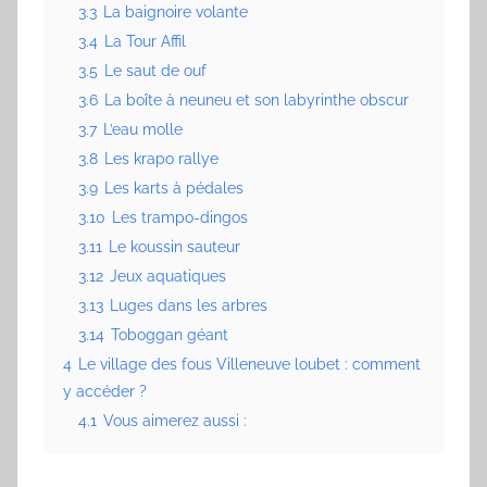
3.3
La baignoire volante
3.4
La Tour Affil
3.5
Le saut de ouf
3.6
La boîte à neuneu et son labyrinthe obscur
3.7
L’eau molle
3.8
Les krapo rallye
3.9
Les karts à pédales
3.10
Les trampo-dingos
3.11
Le koussin sauteur
3.12
Jeux aquatiques
3.13
Luges dans les arbres
3.14
Toboggan géant
4
Le village des fous Villeneuve loubet : comment
y accéder ?
4.1
Vous aimerez aussi :