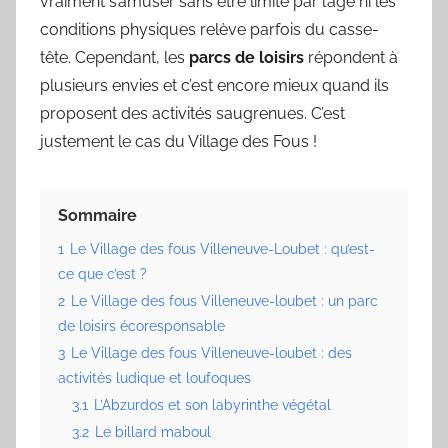
vraiment s’amuser sans être limité par l’âge ni les
conditions physiques relève parfois du casse-
tête. Cependant, les
parcs de loisirs
répondent à
plusieurs envies et c’est encore mieux quand ils
proposent des activités saugrenues. C’est
justement le cas du Village des Fous !
Sommaire
1
Le Village des fous Villeneuve-Loubet : qu’est-
ce que c’est ?
2
Le Village des fous Villeneuve-loubet : un parc
de loisirs écoresponsable
3
Le Village des fous Villeneuve-loubet : des
activités ludique et loufoques
3.1
L’Abzurdos et son labyrinthe végétal
3.2
Le billard maboul