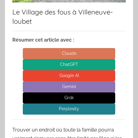
Le Village des fous à Villeneuve-
loubet
Résumer cet article avec :
Claude
ChatGPT
Google AI
Gemini
Grok
Perplexity
Trouver un endroit où toute la famille pourra