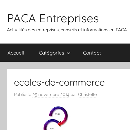
Aller
au
PACA Entreprises
contenu
Actualités des entreprises, conseils et informations en PACA
Accueil
Catégories
Contact
ecoles-de-commerce
Publié le
25 novembre 2014
par
Christelle