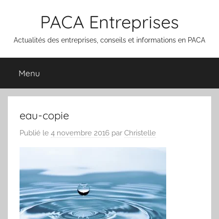
Aller
PACA Entreprises
au
contenu
Actualités des entreprises, conseils et informations en PACA
Menu
eau-copie
Publié le
4 novembre 2016
par
Christelle