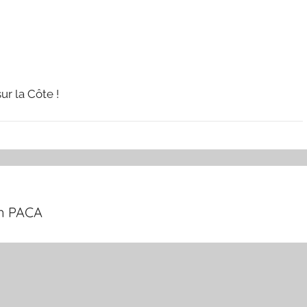
r la Côte !
on PACA