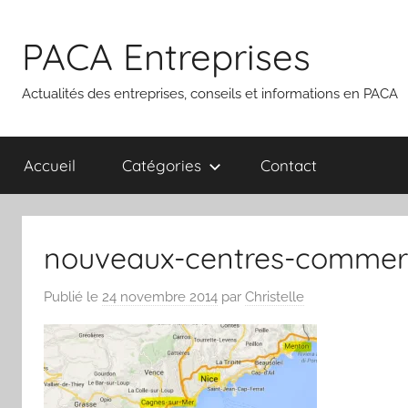
Aller
au
PACA Entreprises
contenu
Actualités des entreprises, conseils et informations en PACA
Accueil
Catégories
Contact
nouveaux-centres-commer
Publié le
24 novembre 2014
par
Christelle