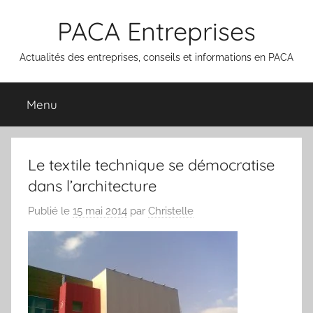
Aller
PACA Entreprises
au
contenu
Actualités des entreprises, conseils et informations en PACA
Menu
Le textile technique se démocratise
dans l’architecture
Publié le
15 mai 2014
par
Christelle