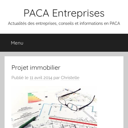
Aller
PACA Entreprises
au
contenu
Actualités des entreprises, conseils et informations en PACA
Menu
Projet immobilier
Publié le
11 avril 2014
par
Christelle