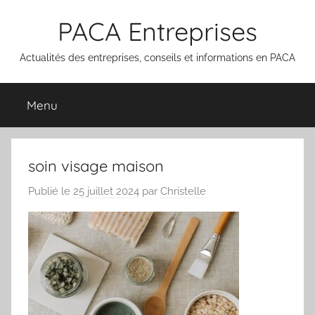
Aller
PACA Entreprises
au
contenu
Actualités des entreprises, conseils et informations en PACA
Menu
soin visage maison
Publié le
25 juillet 2024
par
Christelle