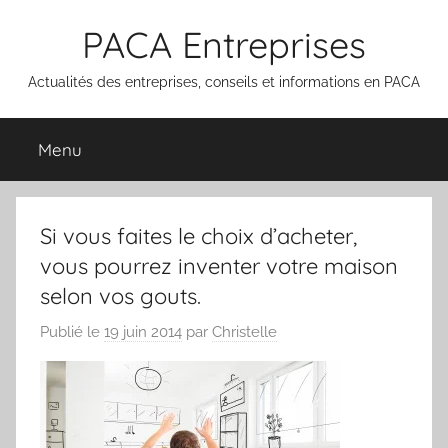
Aller
PACA Entreprises
au
contenu
Actualités des entreprises, conseils et informations en PACA
Menu
Si vous faites le choix d’acheter,
vous pourrez inventer votre maison
selon vos gouts.
Publié le
19 juin 2014
par
Christelle