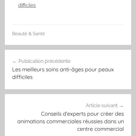
difficiles
Beauté & Santé
C
h
Navigation
r
Publication précédente
de
i
Les meilleurs soins anti-âges pour peaux
s
l’article
difficiles
t
e
l
l
Article suivant
e
Conseils d’experts pour créer des
animations commerciales réussies dans un
centre commercial