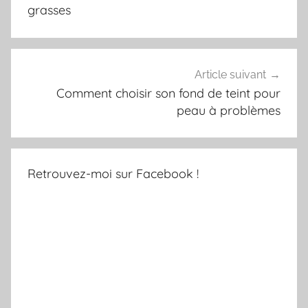
s
l’article
grasses
t
e
l
l
Article suivant
e
Comment choisir son fond de teint pour
peau à problèmes
Retrouvez-moi sur Facebook !