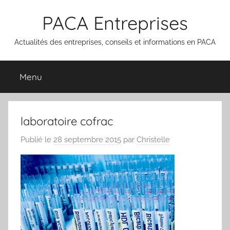
Aller
PACA Entreprises
au
contenu
Actualités des entreprises, conseils et informations en PACA
Menu
laboratoire cofrac
Publié le
28 septembre 2015
par
Christelle