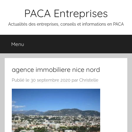
Aller
PACA Entreprises
au
contenu
Actualités des entreprises, conseils et informations en PACA
Menu
agence immobiliere nice nord
Publié le
30 septembre 2020
par
Christelle