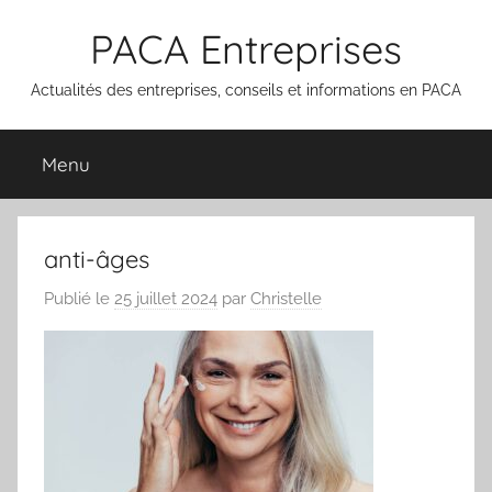
Aller
PACA Entreprises
au
contenu
Actualités des entreprises, conseils et informations en PACA
Menu
anti-âges
Publié le
25 juillet 2024
par
Christelle