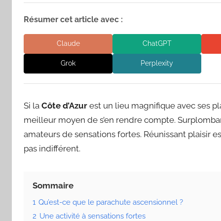
Résumer cet article avec :
Claude
ChatGPT
Grok
Perplexity
Si la
Côte d’Azur
est un lieu magnifique avec ses pl
meilleur moyen de s’en rendre compte. Surplombant J
amateurs de sensations fortes. Réunissant plaisir es
pas indifférent.
Sommaire
1
Qu’est-ce que le parachute ascensionnel ?
2
Une activité à sensations fortes